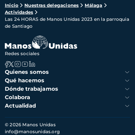
Ruta
Inicio
Nuestras delegaciones
Málaga
Actividades
de
Las 24 HORAS de Manos Unidas 2023 en la parroquia
navegación
de Santiago
Redes sociales
Navegación
Quienes somos
principal
Qué hacemos
Dónde trabajamos
Colabora
Actualidad
Información
© 2026 Manos Unidas
de
info@manosunidas.org