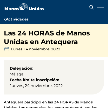
Pasar
al
contenido
principal
Ruta
Actividades
de
Las 24 HORAS de Manos
navegación
Unidas en Antequera
Lunes, 14 noviembre, 2022
Delegación
Málaga
Fecha límite inscripción
Jueves, 24 noviembre, 2022
Antequera participó en las 24 HORAS de Manos
Unidas. Las parroquias, los centros deportivos, las