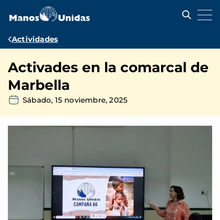
Pasar
al
contenido
principal
Ruta
Actividades
de
Activades en la comarcal de
navegación
Marbella
Sábado, 15 noviembre, 2025