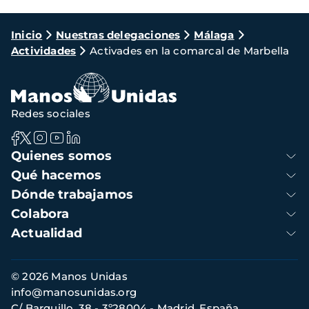
Ruta
Inicio
Nuestras delegaciones
Málaga
Actividades
Activades en la comarcal de Marbella
de
navegación
Redes sociales
Navegación
Quienes somos
principal
Qué hacemos
Dónde trabajamos
Colabora
Actualidad
Información
© 2026 Manos Unidas
de
info@manosunidas.org
contacto
C/ Barquillo, 38 - 3º28004 - Madrid, España