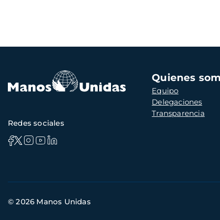
Navegación
Quienes so
principal
Equipo
Delegaciones
Transparencia
Redes sociales
Información
© 2026 Manos Unidas
de
contacto