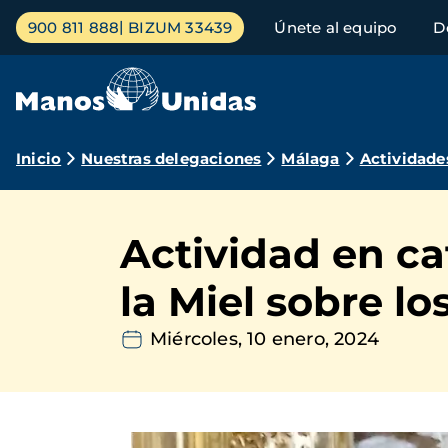
Pasar
Menú
900 811 888
BIZUM 33439
Únete al equipo
D
al
principal
contenido
principal
Ruta
Inicio
Nuestras delegaciones
Málaga
Actividade
de
navegación
Actividad en ca
la Miel sobre l
Miércoles, 10 enero, 2024