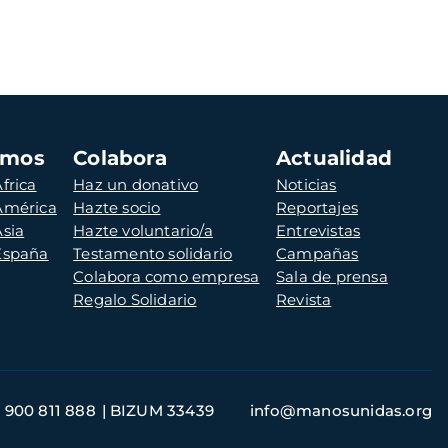
amos
Colabora
Actualidad
frica
Haz un donativo
Noticias
 América
Hazte socio
Reportajes
Asia
Hazte voluntario/a
Entrevistas
 España
Testamento solidario
Campañas
Colabora como empresa
Sala de prensa
Regalo Solidario
Revista
900 811 888
BIZUM 33439
info@manosunidas.org