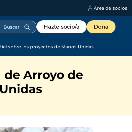
Área de socios
M
d
c
Menú
Hazte socio/a
Dona
d
de
us
destacados
cabecera
Miel sobre los proyectos de Manos Unidas
a de Arroyo de
 Unidas