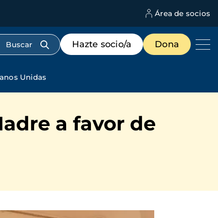
Área de socios
M
d
c
Menú
Hazte socio/a
Dona
d
de
us
destacados
cabecera
 Manos Unidas
Madre a favor de