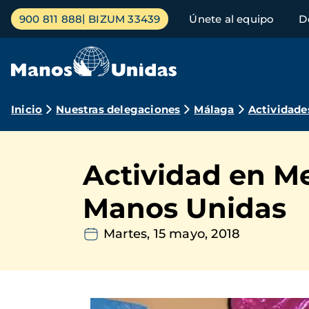
Pasar
Menú
900 811 888
BIZUM 33439
Únete al equipo
D
al
principal
contenido
principal
Ruta
Inicio
Nuestras delegaciones
Málaga
Actividade
de
navegación
Actividad en Mel
Manos Unidas
Martes, 15 mayo, 2018