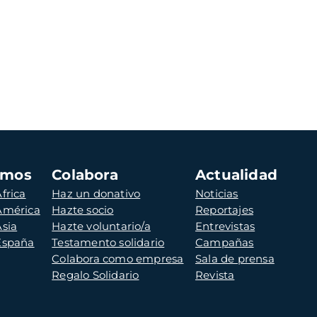
amos
Colabora
Actualidad
frica
Haz un donativo
Noticias
 América
Hazte socio
Reportajes
Asia
Hazte voluntario/a
Entrevistas
 España
Testamento solidario
Campañas
Colabora como empresa
Sala de prensa
Regalo Solidario
Revista