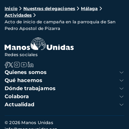
Ruta
Inicio
Nuestras delegaciones
Málaga
Actividades
de
Acto de inicio de campaña en la parroquia de San
navegación
Pedro Apostol de Pizarra
Redes sociales
Navegación
Quienes somos
principal
Qué hacemos
Dónde trabajamos
Colabora
Actualidad
Información
© 2026 Manos Unidas
de