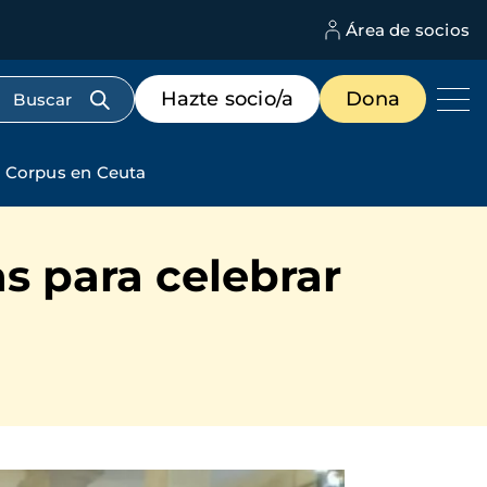
Área de socios
M
d
c
Menú
Hazte socio/a
Dona
d
de
us
destacados
cabecera
l Corpus en Ceuta
s para celebrar