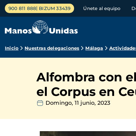
Pasar
Menú
900 811 888
BIZUM 33439
Únete al equipo
D
al
principal
contenido
principal
Ruta
Inicio
Nuestras delegaciones
Málaga
Actividade
de
navegación
Alfombra con el
el Corpus en Ce
Domingo, 11 junio, 2023