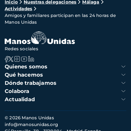
Ruta
Inicio
Nuestras delegaciones
Málaga
Actividades
de
Amigos y familiares participan en las 24 horas de
navegación
Manos Unidas
Redes sociales
Navegación
Quienes somos
principal
Qué hacemos
Dónde trabajamos
Colabora
Actualidad
Información
© 2026 Manos Unidas
de
info@manosunidas.org
contacto