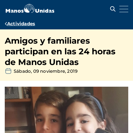
Pasar
al
contenido
principal
Ruta
Actividades
de
Amigos y familiares
navegación
participan en las 24 horas
de Manos Unidas
Sábado, 09 noviembre, 2019