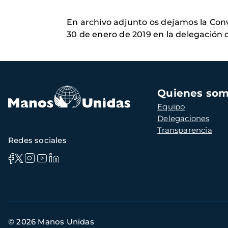
En archivo adjunto os dejamos la Con
30 de enero de 2019 en la delegación d
Navegación
Quienes so
principal
Equipo
Delegaciones
Transparencia
Redes sociales
Información
© 2026 Manos Unidas
de