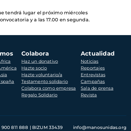
e tendrá lugar el próximo miércoles
onvocatoria y a las 17.00 en segunda.
amos
Colabora
Actualidad
frica
Haz un donativo
Noticias
 América
Hazte socio
Reportajes
Asia
Hazte voluntario/a
Entrevistas
 España
Testamento solidario
Campañas
Colabora como empresa
Sala de prensa
Regalo Solidario
Revista
900 811 888
BIZUM 33439
info@manosunidas.org