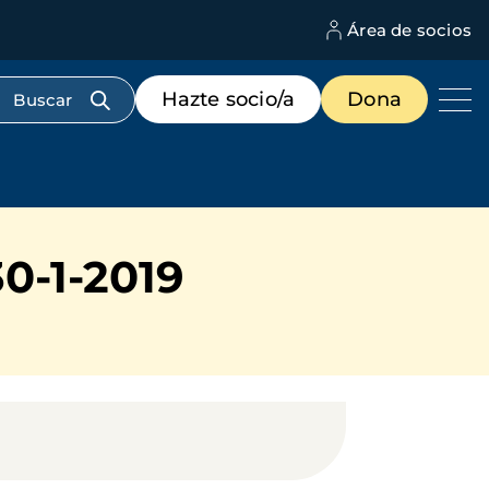
Área de socios
M
d
c
Menú
Hazte socio/a
Dona
d
de
us
destacados
cabecera
0-1-2019