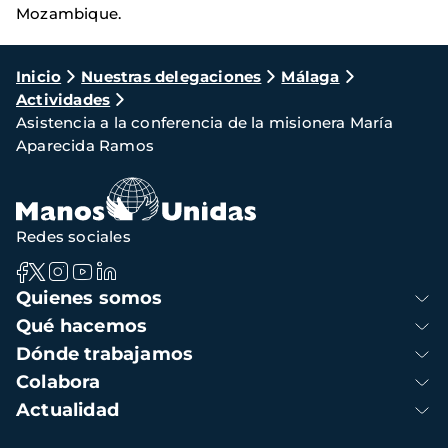
Mozambique.
Ruta
Inicio
Nuestras delegaciones
Málaga
Actividades
de
Asistencia a la conferencia de la misionera María
navegación
Aparecida Ramos
Redes sociales
Navegación
Quienes somos
principal
Qué hacemos
Dónde trabajamos
Colabora
Actualidad