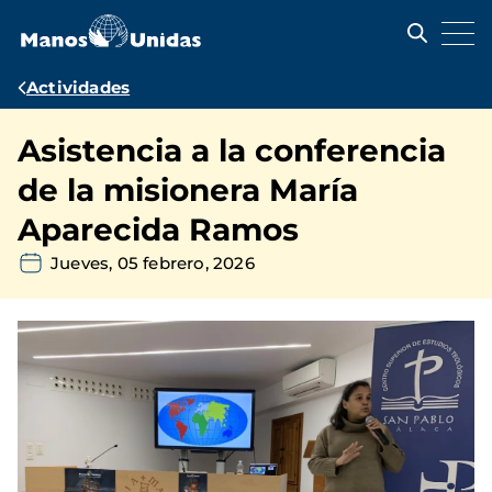
Pasar
al
contenido
principal
Ruta
Actividades
de
Asistencia a la conferencia
navegación
de la misionera María
Aparecida Ramos
Jueves, 05 febrero, 2026