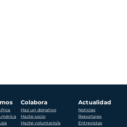
amos
Colabora
Actualidad
frica
Haz un donativo
Noticias
 América
Hazte socio
Reportajes
Asia
Hazte voluntario/a
Entrevistas