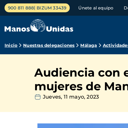
Pasar
Menú
900 811 888
BIZUM 33439
Únete al equipo
D
al
principal
contenido
principal
Ruta
Inicio
Nuestras delegaciones
Málaga
Actividade
de
navegación
Audiencia con e
mujeres de Ma
Jueves, 11 mayo, 2023