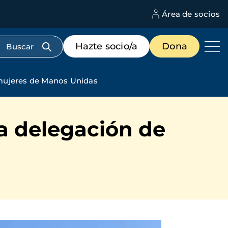
Área de socios
M
d
c
Menú
Hazte socio/a
Dona
d
de
us
destacados
cabecera
 mujeres de Manos Unidas
la delegación de