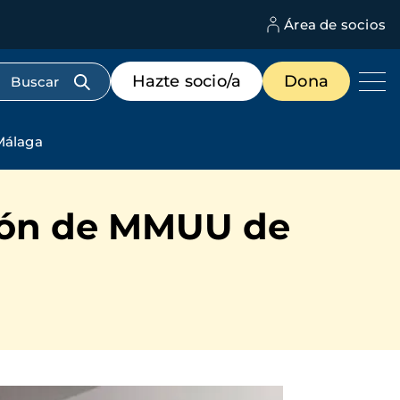
Área de socios
M
d
c
Menú
Hazte socio/a
Dona
d
de
us
destacados
cabecera
Málaga
ción de MMUU de