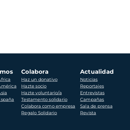
amos
Colabora
Actualidad
frica
Haz un donativo
Noticias
 América
Hazte socio
Reportajes
Asia
Hazte voluntario/a
Entrevistas
 España
Testamento solidario
Campañas
Colabora como empresa
Sala de prensa
Regalo Solidario
Revista