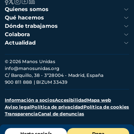
Navegación
Quienes somos
principal
Qué hacemos
Dónde trabajamos
Colabora
Actualidad
Información
© 2026 Manos Unidas
de
info@manosunidas.org
contacto
C/ Barquillo, 38 - 3º28004 - Madrid, España
900 811 888
BIZUM 33439
Menú
Información a socios
Accesibilidad
Mapa web
secundario
Aviso legal
Política de privacidad
Política de cookies
Transparencia
Canal de denuncias
Menú
Hazte socio/a
Dona