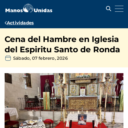
Pasar
al
contenido
principal
Ruta
Actividades
de
Cena del Hambre en Iglesia
navegación
del Espiritu Santo de Ronda
Sábado, 07 febrero, 2026