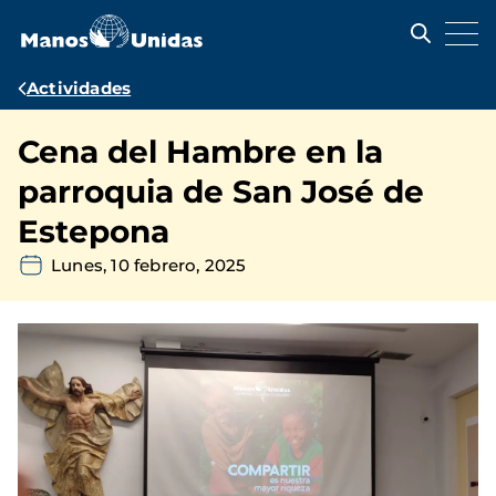
Pasar
al
contenido
principal
Ruta
Actividades
de
Cena del Hambre en la
navegación
parroquia de San José de
Estepona
Lunes, 10 febrero, 2025