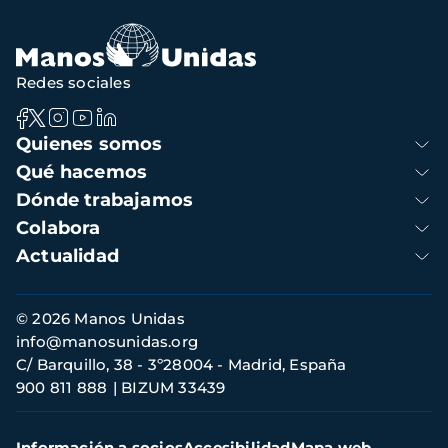
navegación
Redes sociales
Navegación
Quienes somos
principal
Qué hacemos
Dónde trabajamos
Colabora
Actualidad
Información
© 2026 Manos Unidas
de
info@manosunidas.org
contacto
C/ Barquillo, 38 - 3º28004 - Madrid, España
900 811 888
BIZUM 33439
Menú
Información a socios
Accesibilidad
Mapa web