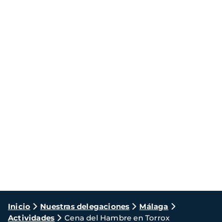
Ruta
Inicio
Nuestras delegaciones
Málaga
Actividades
Cena del Hambre en Torrox
de