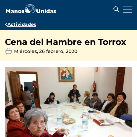
Pasar
al
contenido
principal
Ruta
Actividades
de
Cena del Hambre en Torrox
navegación
Miércoles, 26 febrero, 2020