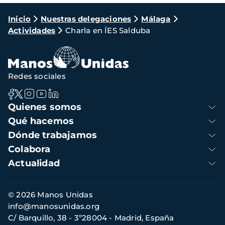
Ruta
Inicio
Nuestras delegaciones
Málaga
Actividades
Charla en ÍES Salduba
de
navegación
Redes sociales
Navegación
Quienes somos
principal
Qué hacemos
Dónde trabajamos
Colabora
Actualidad
Información
© 2026 Manos Unidas
de
info@manosunidas.org
contacto
C/ Barquillo, 38 - 3º28004 - Madrid, España