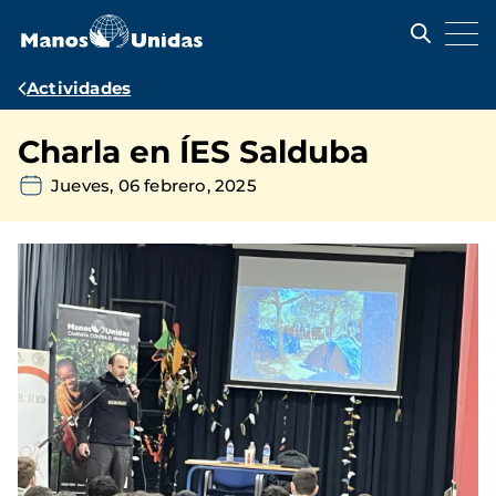
Pasar
al
contenido
principal
Ruta
Actividades
de
Charla en ÍES Salduba
navegación
Jueves, 06 febrero, 2025