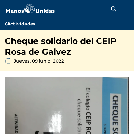
Pasar
al
contenido
principal
Ruta
Actividades
de
Cheque solidario del CEIP
navegación
Rosa de Galvez
Jueves, 09 junio, 2022