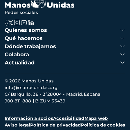
Redes sociales
Navegación
Quienes somos
principal
Qué hacemos
Dónde trabajamos
Colabora
Actualidad
Información
© 2026 Manos Unidas
de
info@manosunidas.org
contacto
C/ Barquillo, 38 - 3º28004 - Madrid, España
900 811 888
BIZUM 33439
Menú
Información a socios
Accesibilidad
Mapa web
secundario
Aviso legal
Política de privacidad
Política de cookies