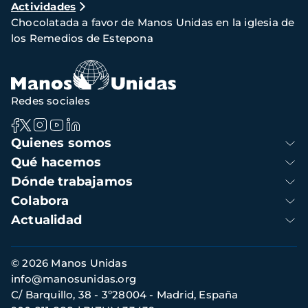
Actividades
de
Chocolatada a favor de Manos Unidas en la iglesia de
navegación
los Remedios de Estepona
Redes sociales
Navegación
Quienes somos
principal
Qué hacemos
Dónde trabajamos
Colabora
Actualidad
Información
© 2026 Manos Unidas
de
info@manosunidas.org
contacto
C/ Barquillo, 38 - 3º28004 - Madrid, España