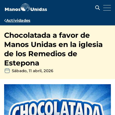
Pasar
al
contenido
principal
Ruta
Actividades
de
Chocolatada a favor de
navegación
Manos Unidas en la iglesia
de los Remedios de
Estepona
Sábado, 11 abril, 2026