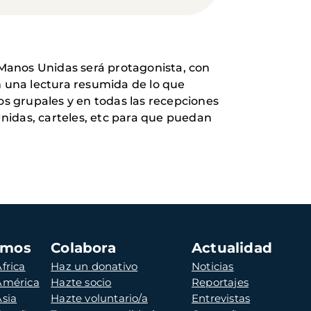
. Manos Unidas será protagonista, con
n una lectura resumida de lo que
os grupales y en todas las recepciones
nidas, carteles, etc para que puedan
amos
Colabora
Actualidad
frica
Haz un donativo
Noticias
 América
Hazte socio
Reportajes
Asia
Hazte voluntario/a
Entrevistas