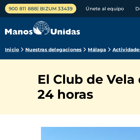
Pasar
Menú
900 811 888
BIZUM 33439
Únete al equipo
D
al
principal
contenido
principal
Ruta
Inicio
Nuestras delegaciones
Málaga
Actividade
de
navegación
El Club de Vela
24 horas