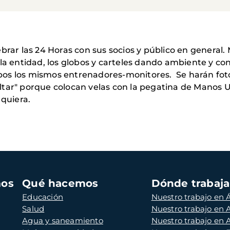
brar las 24 Horas con sus socios y público en general
 la entidad, los globos y carteles dando ambiente y co
grupos los mismos entrenadores-monitores. Se harán fot
tar" porque colocan velas con la pegatina de Manos U
 quiera.
mos
Qué hacemos
Dónde trabaj
Educación
Nuestro trabajo en Á
Salud
Nuestro trabajo en
Agua y saneamiento
Nuestro trabajo en 