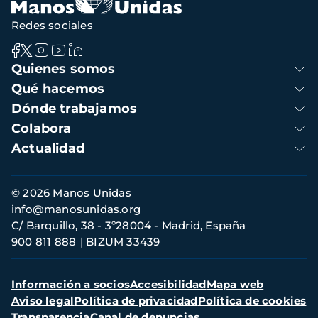
Redes sociales
Navegación
Quienes somos
principal
Qué hacemos
Dónde trabajamos
Colabora
Actualidad
Información
© 2026 Manos Unidas
de
info@manosunidas.org
contacto
C/ Barquillo, 38 - 3º28004 - Madrid, España
900 811 888
BIZUM 33439
Menú
Información a socios
Accesibilidad
Mapa web
secundario
Aviso legal
Política de privacidad
Política de cookies
Transparencia
Canal de denuncias