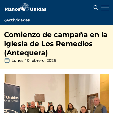
Pasar
al
contenido
principal
Ruta
Actividades
de
Comienzo de campaña en la
navegación
iglesia de Los Remedios
(Antequera)
Lunes, 10 febrero, 2025