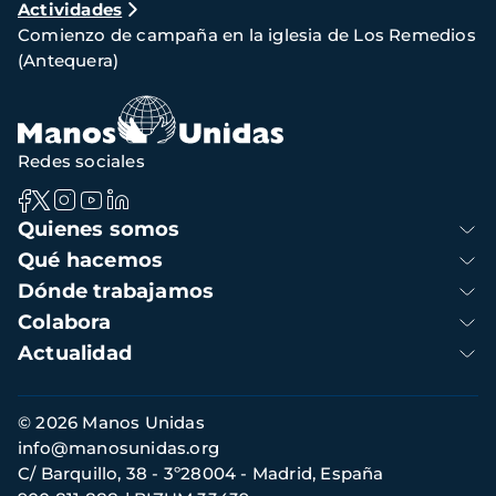
Actividades
de
Comienzo de campaña en la iglesia de Los Remedios
navegación
(Antequera)
Redes sociales
Navegación
Quienes somos
principal
Qué hacemos
Dónde trabajamos
Colabora
Actualidad
Información
© 2026 Manos Unidas
de
info@manosunidas.org
contacto
C/ Barquillo, 38 - 3º28004 - Madrid, España