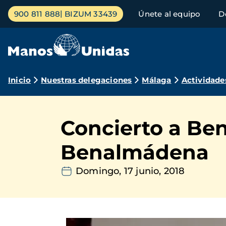
Pasar
Menú
900 811 888
BIZUM 33439
Únete al equipo
D
al
principal
contenido
principal
Ruta
Inicio
Nuestras delegaciones
Málaga
Actividade
de
navegación
Concierto a Be
Benalmádena
Domingo, 17 junio, 2018