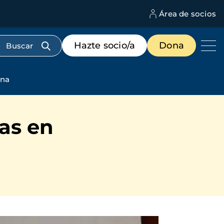
Área de socios
M
d
c
Menú
Hazte socio/a
Dona
d
de
us
destacados
cabecera
ena
as en