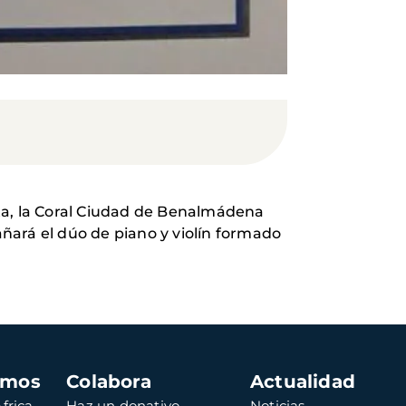
osta, la Coral Ciudad de Benalmádena
ñará el dúo de piano y violín formado
amos
Colabora
Actualidad
frica
Haz un donativo
Noticias