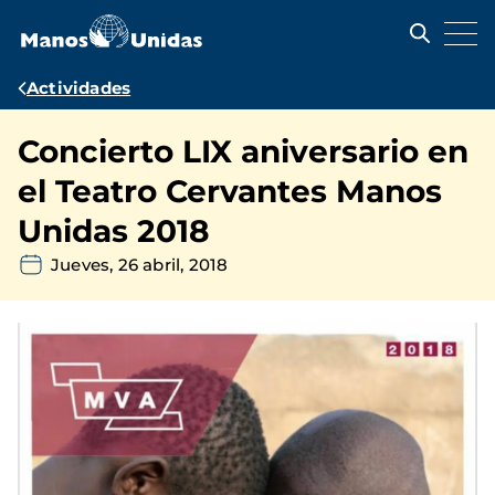
Pasar
al
contenido
principal
Ruta
Actividades
de
Concierto LIX aniversario en
navegación
el Teatro Cervantes Manos
Unidas 2018
Jueves, 26 abril, 2018