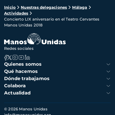
Ruta
Inicio
Nuestras delegaciones
Málaga
Actividades
de
Concierto LIX aniversario en el Teatro Cervantes
navegación
Manos Unidas 2018
Redes sociales
Navegación
Quienes somos
principal
Qué hacemos
Dónde trabajamos
Colabora
Actualidad
Información
© 2026 Manos Unidas
de
info@manosunidas.org