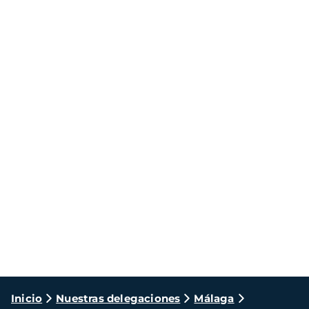
Ruta
Inicio
Nuestras delegaciones
Málaga