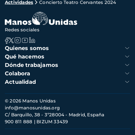
Actividades
Concierto Teatro Cervantes 2024
de
navegación
Redes sociales
Navegación
Quienes somos
principal
Qué hacemos
Dónde trabajamos
Colabora
Actualidad
Información
© 2026 Manos Unidas
de
info@manosunidas.org
contacto
C/ Barquillo, 38 - 3º28004 - Madrid, España
900 811 888
BIZUM 33439