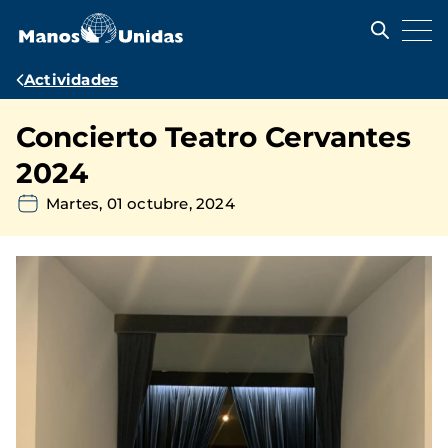
Pasar
al
contenido
principal
Ruta
Actividades
de
Concierto Teatro Cervantes
navegación
2024
Martes, 01 octubre, 2024