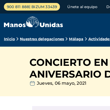
Pasar
Menú
900 811 888
BIZUM 33439
Únete al equipo
D
al
principal
contenido
principal
Ruta
Inicio
Nuestras delegaciones
Málaga
Actividade
de
navegación
CONCIERTO EN 
ANIVERSARIO 
Jueves, 06 mayo, 2021