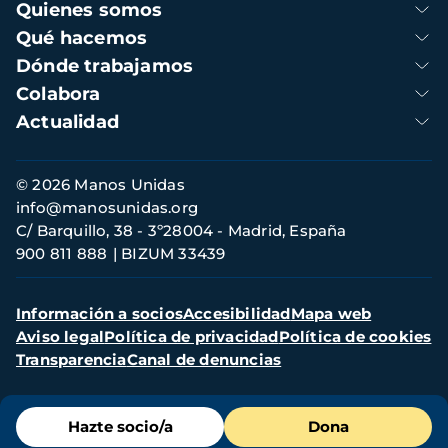
Navegación
Quienes somos
principal
Qué hacemos
Dónde trabajamos
Colabora
Actualidad
Información
© 2026 Manos Unidas
de
info@manosunidas.org
contacto
C/ Barquillo, 38 - 3º28004 - Madrid, España
900 811 888
BIZUM 33439
Menú
Información a socios
Accesibilidad
Mapa web
secundario
Aviso legal
Política de privacidad
Política de cookies
Transparencia
Canal de denuncias
Menú
Hazte socio/a
Dona
de