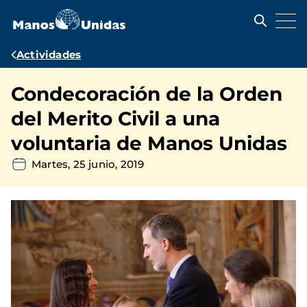
Pasar
al
contenido
principal
Ruta
Actividades
de
Condecoración de la Orden
navegación
del Merito Civil a una
voluntaria de Manos Unidas
Martes, 25 junio, 2019