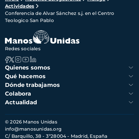
Actividades
de
Conferencia de Alvar Sánchez s.j. en el Centro
navegación
Teologico San Pablo
Redes sociales
Navegación
Quienes somos
principal
Qué hacemos
Dónde trabajamos
Colabora
Actualidad
Información
© 2026 Manos Unidas
de
info@manosunidas.org
contacto
C/ Barquillo, 38 - 3º28004 - Madrid, España