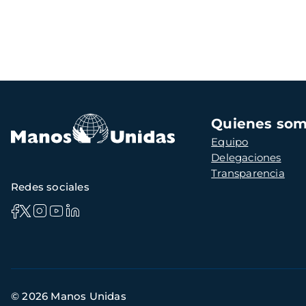
Navegación
Quienes so
principal
Equipo
Delegaciones
Transparencia
Redes sociales
Información
© 2026 Manos Unidas
de