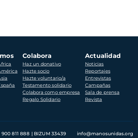
amos
Colabora
Actualidad
frica
Haz un donativo
Noticias
 América
Hazte socio
Reportajes
Asia
Hazte voluntario/a
Entrevistas
 España
Testamento solidario
Campañas
Colabora como empresa
Sala de prensa
Regalo Solidario
Revista
900 811 888
BIZUM 33439
info@manosunidas.org