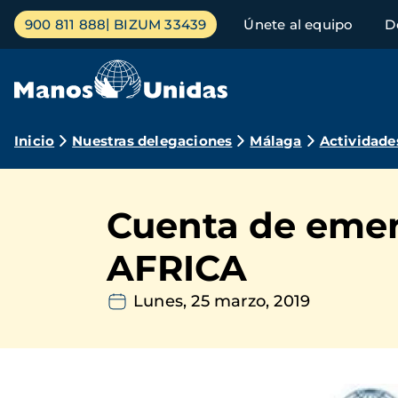
Pasar
Menú
900 811 888
BIZUM 33439
Únete al equipo
D
al
principal
contenido
principal
Ruta
Inicio
Nuestras delegaciones
Málaga
Actividade
de
navegación
Cuenta de eme
AFRICA
Lunes, 25 marzo, 2019