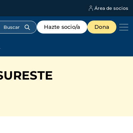
Área de socios
M
d
c
Menú
Hazte socio/a
Dona
d
de
us
destacados
cabecera
A
-SURESTE