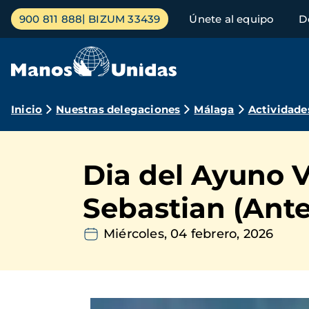
Pasar
Menú
900 811 888
BIZUM 33439
Únete al equipo
D
al
principal
contenido
principal
Ruta
Inicio
Nuestras delegaciones
Málaga
Actividade
de
navegación
Dia del Ayuno V
Sebastian (Ant
Miércoles, 04 febrero, 2026