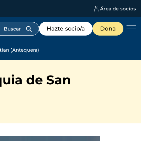
Área de socios
M
d
c
Menú
Hazte socio/a
Dona
d
de
us
destacados
cabecera
tian (Antequera)
quia de San