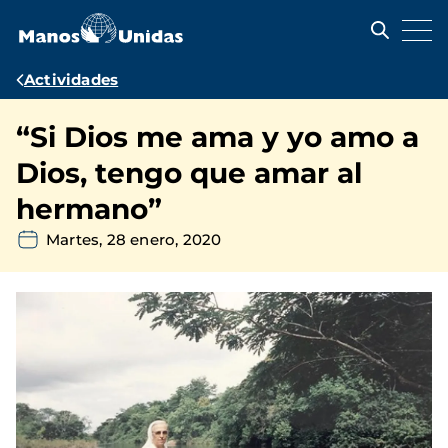
Pasar
al
contenido
principal
Ruta
Actividades
de
“Si Dios me ama y yo amo a
navegación
Dios, tengo que amar al
hermano”
Martes, 28 enero, 2020