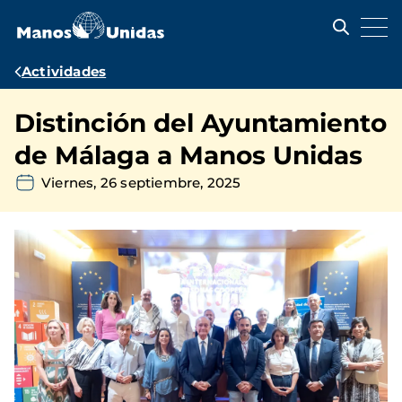
Pasar
al
contenido
principal
Ruta
Actividades
de
Distinción del Ayuntamiento
navegación
de Málaga a Manos Unidas
Viernes, 26 septiembre, 2025