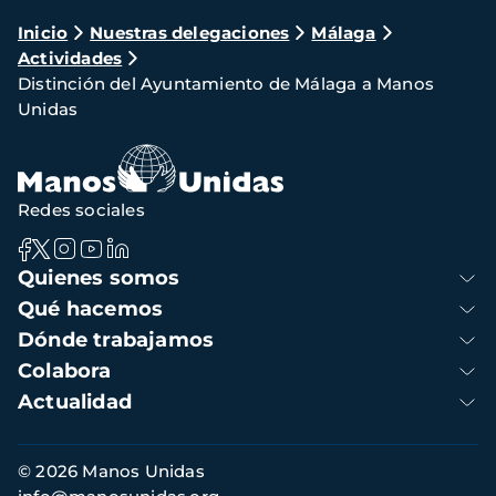
Ruta
Inicio
Nuestras delegaciones
Málaga
Actividades
de
Distinción del Ayuntamiento de Málaga a Manos
navegación
Unidas
Redes sociales
Navegación
Quienes somos
principal
Qué hacemos
Dónde trabajamos
Colabora
Actualidad
Información
© 2026 Manos Unidas
de