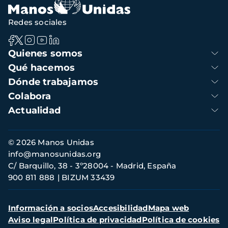
Redes sociales
Navegación
Quienes somos
principal
Qué hacemos
Dónde trabajamos
Colabora
Actualidad
Información
© 2026 Manos Unidas
de
info@manosunidas.org
contacto
C/ Barquillo, 38 - 3º28004 - Madrid, España
900 811 888
BIZUM 33439
Menú
Información a socios
Accesibilidad
Mapa web
secundario
Aviso legal
Política de privacidad
Política de cookies