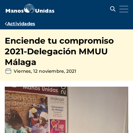
Pasar
al
contenido
principal
Ruta
Actividades
de
Enciende tu compromiso
navegación
2021-Delegación MMUU
Málaga
Viernes, 12 noviembre, 2021