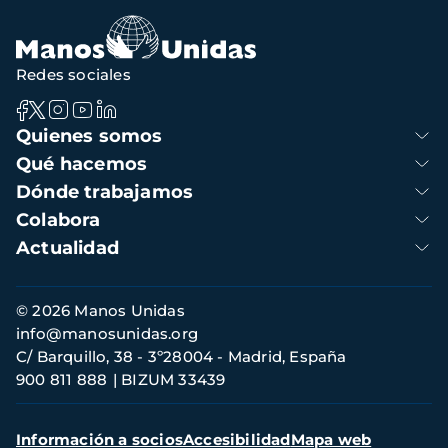
navegación
Redes sociales
Navegación
Quienes somos
principal
Qué hacemos
Dónde trabajamos
Colabora
Actualidad
Información
© 2026 Manos Unidas
de
info@manosunidas.org
contacto
C/ Barquillo, 38 - 3º28004 - Madrid, España
900 811 888
BIZUM 33439
Menú
Información a socios
Accesibilidad
Mapa web