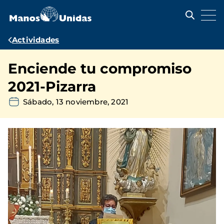
Pasar
al
contenido
principal
Ruta
Actividades
de
Enciende tu compromiso
navegación
2021-Pizarra
Sábado, 13 noviembre, 2021