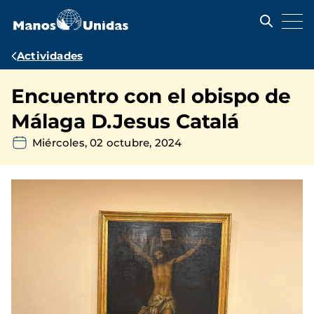
Pasar
al
contenido
principal
Ruta
Actividades
de
Encuentro con el obispo de
navegación
Málaga D.Jesus Catalá
Miércoles, 02 octubre, 2024