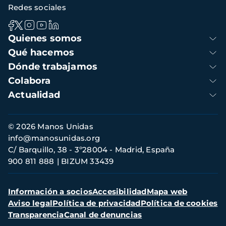
Redes sociales
Navegación
Quienes somos
principal
Qué hacemos
Dónde trabajamos
Colabora
Actualidad
Información
© 2026 Manos Unidas
de
info@manosunidas.org
contacto
C/ Barquillo, 38 - 3º28004 - Madrid, España
900 811 888
BIZUM 33439
Menú
Información a socios
Accesibilidad
Mapa web
secundario
Aviso legal
Política de privacidad
Política de cookies
Transparencia
Canal de denuncias