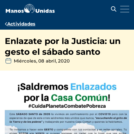
Pasar
al
contenido
principal
Ruta
Actividades
de
Enlazate por la Justicia: un
navegación
gesto el sábado santo
Miércoles, 08 abril, 2020