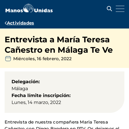
Pasar
al
contenido
principal
Ruta
Actividades
de
Entrevista a María Teresa
navegación
Cañestro en Málaga Te Ve
Miércoles, 16 febrero, 2022
Delegación
Málaga
Fecha límite inscripción
Lunes, 14 marzo, 2022
Entrevista de nuestra compañera Maria Teresa
Cañestro con Diego Bandera en PTV. Os dejamos el