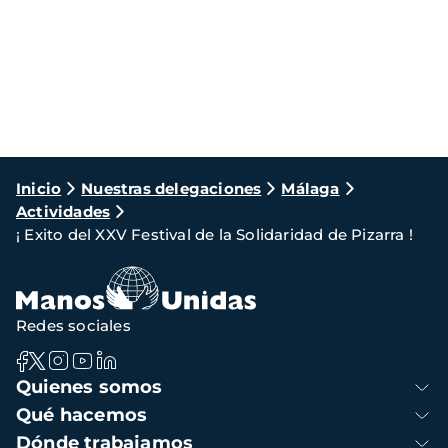
Ruta
Inicio
Nuestras delegaciones
Málaga
Actividades
de
¡ Exito del XXV Festival de la Solidaridad de Pizarra !
navegación
Redes sociales
Navegación
Quienes somos
principal
Qué hacemos
Dónde trabajamos