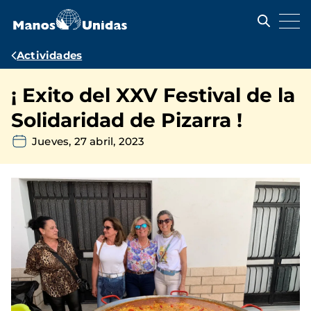
Pasar
al
contenido
principal
Ruta
Actividades
de
¡ Exito del XXV Festival de la
navegación
Solidaridad de Pizarra !
Jueves, 27 abril, 2023