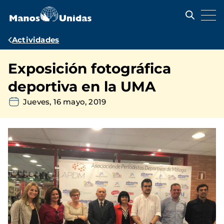
Pasar
al
contenido
principal
Ruta
Actividades
de
Exposición fotográfica
navegación
deportiva en la UMA
Jueves, 16 mayo, 2019