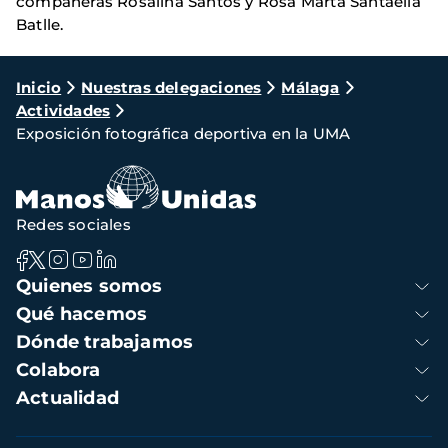
compañeras Rosalina Santos y Rosa Marta Santaella
Batlle.
Ruta
Inicio
Nuestras delegaciones
Málaga
Actividades
de
Exposición fotográfica deportiva en la UMA
navegación
Redes sociales
Navegación
Quienes somos
principal
Qué hacemos
Dónde trabajamos
Colabora
Actualidad