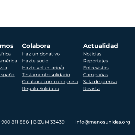
amos
Colabora
Actualidad
frica
Haz un donativo
Noticias
 América
Hazte socio
Reportajes
Asia
Hazte voluntario/a
Entrevistas
 España
Testamento solidario
Campañas
Colabora como empresa
Sala de prensa
Regalo Solidario
Revista
900 811 888
BIZUM 33439
info@manosunidas.org