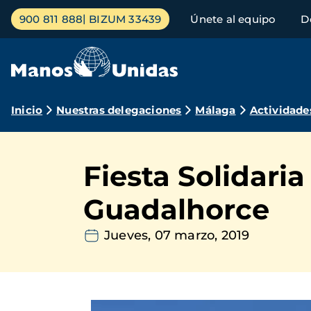
Pasar
Menú
900 811 888
BIZUM 33439
Únete al equipo
D
al
principal
contenido
principal
Ruta
Inicio
Nuestras delegaciones
Málaga
Actividade
de
navegación
Fiesta Solidari
Guadalhorce
Jueves, 07 marzo, 2019