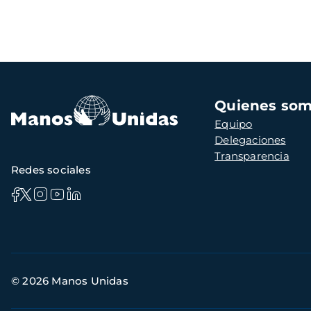
Navegación
Quienes so
principal
Equipo
Delegaciones
Transparencia
Redes sociales
Información
© 2026 Manos Unidas
de
contacto