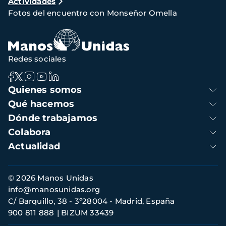
Actividades
de
Fotos del encuentro con Monseñor Omella
navegación
Redes sociales
Navegación
Quienes somos
principal
Qué hacemos
Dónde trabajamos
Colabora
Actualidad
Información
© 2026 Manos Unidas
de
info@manosunidas.org
contacto
C/ Barquillo, 38 - 3º28004 - Madrid, España
900 811 888
BIZUM 33439