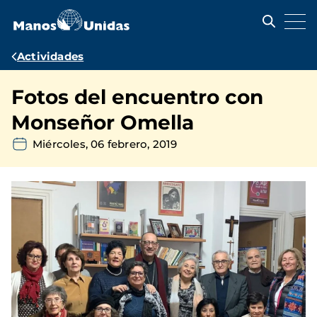
Pasar
al
contenido
principal
Ruta
Actividades
de
Fotos del encuentro con
navegación
Monseñor Omella
Miércoles, 06 febrero, 2019