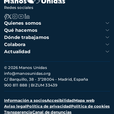
Redes sociales
Navegación
Quienes somos
principal
Qué hacemos
Dónde trabajamos
Colabora
Actualidad
Información
© 2026 Manos Unidas
de
info@manosunidas.org
contacto
C/ Barquillo, 38 - 3º28004 - Madrid, España
900 811 888
BIZUM 33439
Menú
Información a socios
Accesibilidad
Mapa web
secundario
Aviso legal
Política de privacidad
Política de cookies
Transparencia
Canal de denuncias