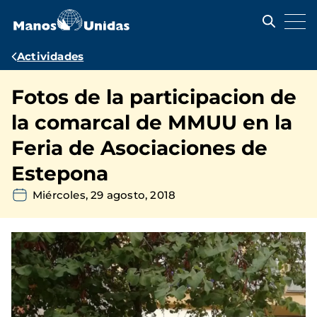
Pasar
al
contenido
principal
Ruta
Actividades
de
Fotos de la participacion de
navegación
la comarcal de MMUU en la
Feria de Asociaciones de
Estepona
Miércoles, 29 agosto, 2018