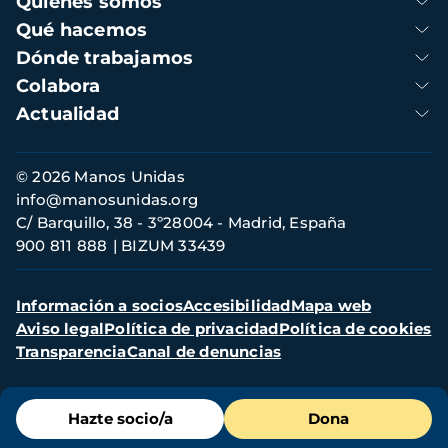
Quienes somos
principal
Qué hacemos
Dónde trabajamos
Colabora
Actualidad
Información
© 2026 Manos Unidas
de
info@manosunidas.org
contacto
C/ Barquillo, 38 - 3º28004 - Madrid, España
900 811 888
BIZUM 33439
Menú
Información a socios
Accesibilidad
Mapa web
secundario
Aviso legal
Política de privacidad
Política de cookies
Transparencia
Canal de denuncias
Menú
Hazte socio/a
Dona
de
destacados