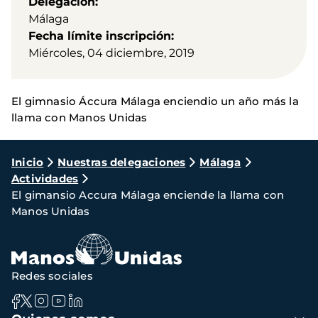
Delegación
Málaga
Fecha límite inscripción
Miércoles, 04 diciembre, 2019
El gimnasio Áccura Málaga enciendio un año más la
llama con Manos Unidas
Ruta
Inicio
Nuestras delegaciones
Málaga
Actividades
de
El gimansio Accura Málaga enciende la llama con
navegación
Manos Unidas
Redes sociales
Navegación