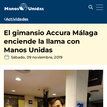
Pasar
al
contenido
principal
Ruta
Actividades
de
El gimansio Accura Málaga
navegación
enciende la llama con
Manos Unidas
Sábado, 09 noviembre, 2019