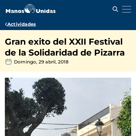
Pasar
al
contenido
principal
Ruta
Actividades
de
Gran exito del XXII Festival
navegación
de la Solidaridad de Pizarra
Domingo, 29 abril, 2018