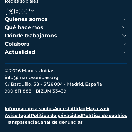
Redes sociales
Navegación
Quienes somos
principal
Qué hacemos
Dónde trabajamos
Colabora
Actualidad
Información
© 2026 Manos Unidas
de
info@manosunidas.org
contacto
C/ Barquillo, 38 - 3º28004 - Madrid, España
900 811 888
BIZUM 33439
Menú
Información a socios
Accesibilidad
Mapa web
secundario
Aviso legal
Política de privacidad
Política de cookies
Transparencia
Canal de denuncias