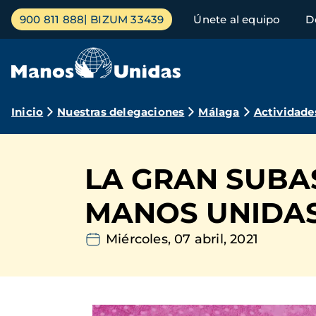
Pasar
Menú
900 811 888
BIZUM 33439
Únete al equipo
D
al
principal
contenido
principal
Ruta
Inicio
Nuestras delegaciones
Málaga
Actividade
de
navegación
LA GRAN SUBA
MANOS UNIDA
Miércoles, 07 abril, 2021