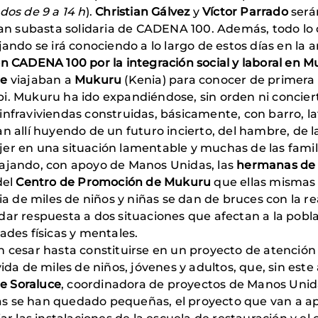
dos de 9 a 14 h
).
Christian Gálvez
y
Víctor Parrado
será
ran subasta solidaria de CADENA 100. Además, todo lo 
jando se irá conociendo a lo largo de estos días en la
on CADENA 100 por la integración social y laboral en M
te
viajaban a
Mukuru
(Kenia) para conocer de primera 
i. Mukuru ha ido expandiéndose, sin orden ni concierto
nfraviviendas construidas, básicamente, con barro, lat
n allí huyendo de un futuro incierto, del hambre, de l
a mujer en una situación lamentable y muchas de las fa
bajando, con apoyo de Manos Unidas, las
hermanas de 
del
Centro de Promoción de Mukuru
que ellas mismas 
ia de miles de niños y niñas se dan de bruces con la rea
ar respuesta a dos situaciones que afectan a la poblaci
ades físicas y mentales.
n cesar hasta constituirse en un proyecto de atención 
vida de miles de niños, jóvenes y adultos, que, sin est
e Soraluce
, coordinadora de proyectos de Manos Unid
s se han quedado pequeñas, el proyecto que van a ap