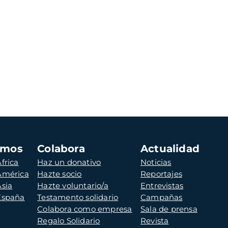
amos
Colabora
Actualidad
frica
Haz un donativo
Noticias
 América
Hazte socio
Reportajes
Asia
Hazte voluntario/a
Entrevistas
 España
Testamento solidario
Campañas
Colabora como empresa
Sala de prensa
Regalo Solidario
Revista