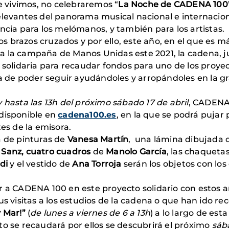
ue vivimos, no celebraremos “
La Noche de CADENA 100
elevantes del panorama musical nacional e internaciona
ncia para los melómanos, y también para los artistas.
s brazos cruzados y por ello, este año, en el que es 
a la campaña de Manos Unidas este 2021, la cadena, j
lidaria para recaudar fondos para uno de los proyect
de poder seguir ayudándoles y arropándoles en la gr
 hasta las 13h del próximo sábado 17 de abril
, CADENA
 disponible en
cadena100.es
, en la que se podrá pujar
tes de la emisora.
a de pinturas de
Vanesa Martín
, una lámina dibujada
 Sanz, cuatro cuadros
de
Manolo García
, las chaqueta
di
y el vestido de
Ana Torroja
serán los objetos con los
r a CADENA 100 en este proyecto solidario con estos a
us visitas a los estudios de la cadena o que han ido r
y Mar!”
(
de lunes a viernes de 6 a 13h
) a lo largo de es
to se recaudará por ellos se descubrirá el próximo
sába