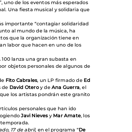
”, uno de los eventos más esperados
l. Una fiesta musical y solidaria que
más importante “contagiar solidaridad
unto al mundo de la música, ha
os que la organización tiene en
an labor que hacen en uno de los
 100 lanza una gran subasta en
 por objetos personales de algunos de
 de
Fito Cabrales
, un LP firmado de
Ed
s de
David Otero
y de
Ana Guerra
, el
 que los artistas pondrán este granito
rtículos personales que han ido
ecogiendo
Javi Nieves
y
Mar Amate
, los
ta temporada.
do, 17 de abril
, en el programa “
De