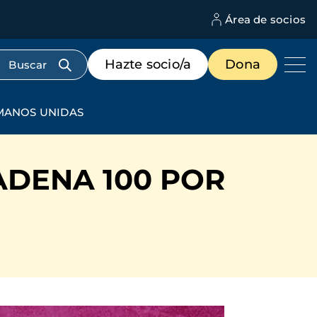
Área de socios
M
d
c
Menú
Hazte socio/a
Dona
d
de
us
destacados
cabecera
 MANOS UNIDAS
ADENA 100 POR