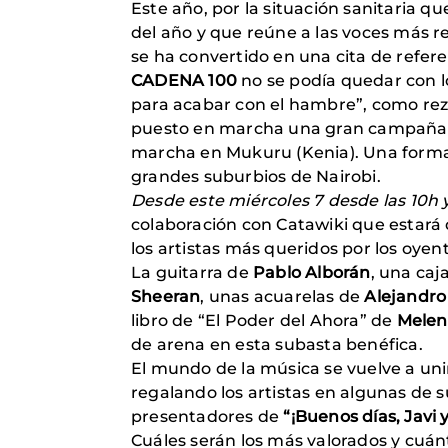
Este año, por la situación sanitaria q
del año y que reúne a las voces más r
se ha convertido en una cita de refere
CADENA 100
no se podía quedar con lo
para acabar con el hambre”, como rez
puesto en marcha una gran campaña so
marcha en Mukuru (Kenia). Una forma 
grandes suburbios de Nairobi.
Desde este miércoles 7 desde las 10h y
colaboración con Catawiki que estará
los artistas más queridos por los oyen
La guitarra de
Pablo Alborán
, una caj
Sheeran
, unas acuarelas de
Alejandro
libro de “El Poder del Ahora” de
Melen
de arena en esta subasta benéfica.
El mundo de la música se vuelve a uni
regalando los artistas en algunas de s
presentadores de
“¡Buenos días, Javi 
Cuáles serán los más valorados y cuán