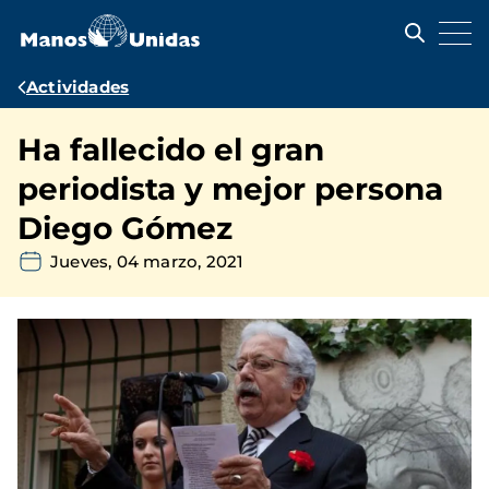
Pasar
al
contenido
principal
Ruta
Actividades
de
Ha fallecido el gran
navegación
periodista y mejor persona
Diego Gómez
Jueves, 04 marzo, 2021