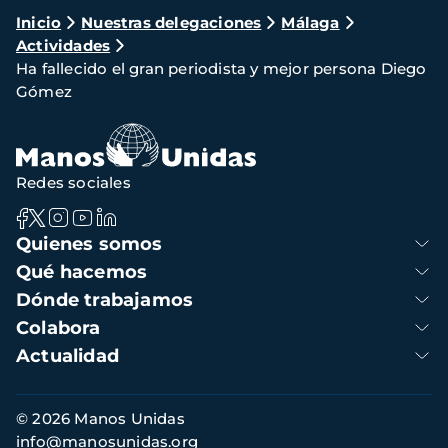
Ruta
Inicio
Nuestras delegaciones
Málaga
Actividades
de
Ha fallecido el gran periodista y mejor persona Diego
navegación
Gómez
Redes sociales
Navegación
Quienes somos
principal
Qué hacemos
Dónde trabajamos
Colabora
Actualidad
Información
© 2026 Manos Unidas
de
info@manosunidas.org