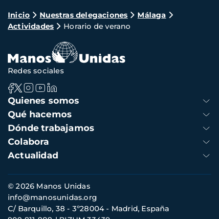
Ruta
Inicio
Nuestras delegaciones
Málaga
Actividades
Horario de verano
de
navegación
Redes sociales
Navegación
Quienes somos
principal
Qué hacemos
Dónde trabajamos
Colabora
Actualidad
Información
© 2026 Manos Unidas
de
info@manosunidas.org
contacto
C/ Barquillo, 38 - 3º28004 - Madrid, España