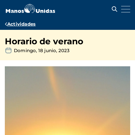
Pasar
al
contenido
principal
Ruta
Actividades
de
Horario de verano
navegación
Domingo, 18 junio, 2023