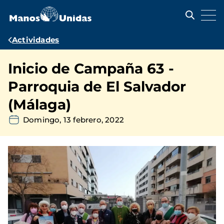
Pasar
al
contenido
principal
Ruta
Actividades
de
Inicio de Campaña 63 -
navegación
Parroquia de El Salvador
(Málaga)
Domingo, 13 febrero, 2022