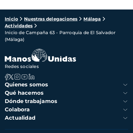
Ruta
Inicio
Nuestras delegaciones
Málaga
Actividades
de
Inicio de Campaña 63 - Parroquia de El Salvador
navegación
(Málaga)
Redes sociales
Navegación
Quienes somos
principal
Qué hacemos
Dónde trabajamos
Colabora
Actualidad