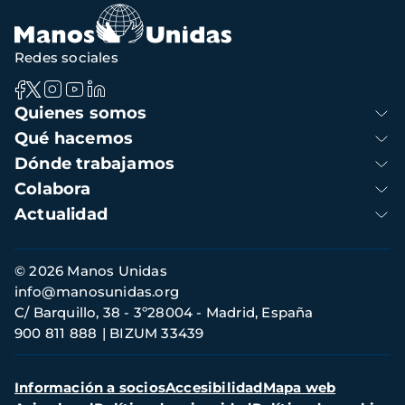
navegación
Redes sociales
Navegación
Quienes somos
principal
Qué hacemos
Dónde trabajamos
Colabora
Actualidad
Información
© 2026 Manos Unidas
de
info@manosunidas.org
contacto
C/ Barquillo, 38 - 3º28004 - Madrid, España
900 811 888
BIZUM 33439
Menú
Información a socios
Accesibilidad
Mapa web
secundario