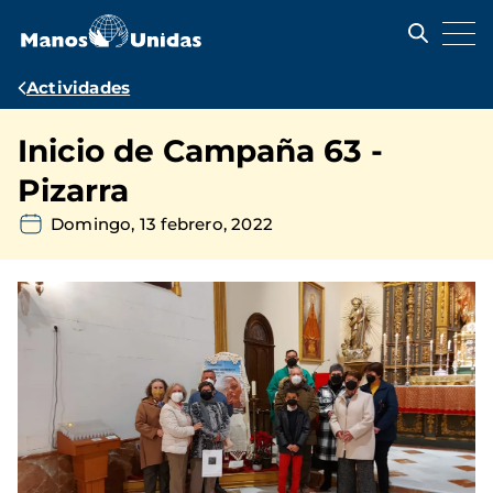
Pasar
al
contenido
principal
Ruta
Actividades
de
Inicio de Campaña 63 -
navegación
Pizarra
Domingo, 13 febrero, 2022