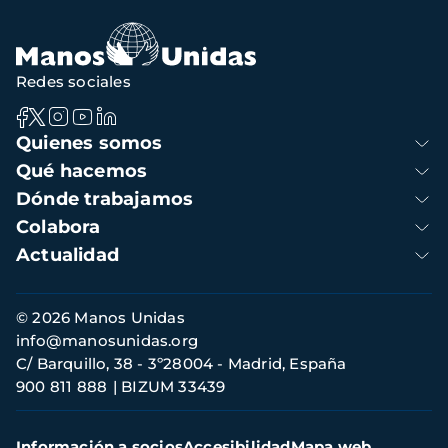
Redes sociales
Navegación
Quienes somos
principal
Qué hacemos
Dónde trabajamos
Colabora
Actualidad
Información
© 2026 Manos Unidas
de
info@manosunidas.org
contacto
C/ Barquillo, 38 - 3º28004 - Madrid, España
900 811 888
BIZUM 33439
Menú
Información a socios
Accesibilidad
Mapa web