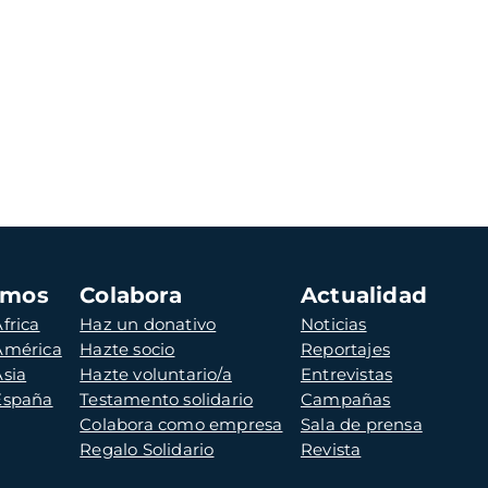
amos
Colabora
Actualidad
frica
Haz un donativo
Noticias
 América
Hazte socio
Reportajes
Asia
Hazte voluntario/a
Entrevistas
 España
Testamento solidario
Campañas
Colabora como empresa
Sala de prensa
Regalo Solidario
Revista