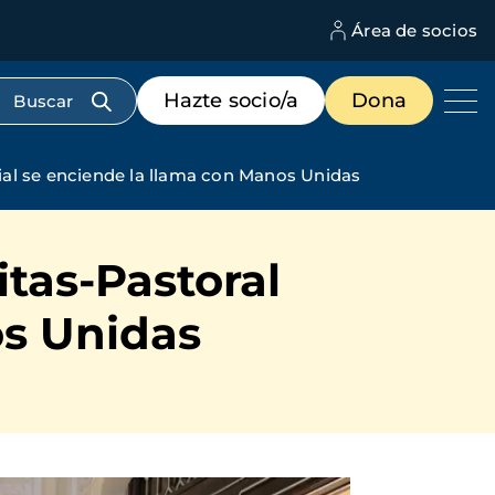
Área de socios
M
d
c
Menú
Hazte socio/a
Dona
d
de
us
destacados
cabecera
ial se enciende la llama con Manos Unidas
tas-Pastoral
os Unidas