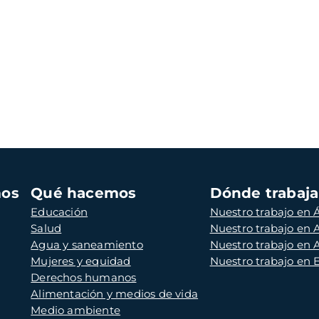
mos
Qué hacemos
Dónde trabaj
Educación
Nuestro trabajo en Á
Salud
Nuestro trabajo en
Agua y saneamiento
Nuestro trabajo en 
Mujeres y equidad
Nuestro trabajo en
Derechos humanos
Alimentación y medios de vida
Medio ambiente