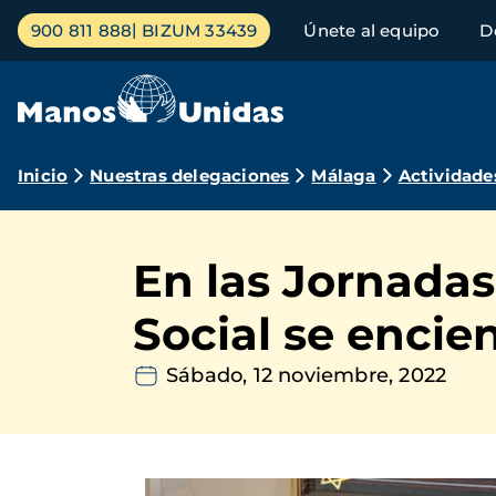
Pasar
Menú
900 811 888
BIZUM 33439
Únete al equipo
D
al
principal
contenido
principal
Ruta
Inicio
Nuestras delegaciones
Málaga
Actividade
de
navegación
En las Jornadas
Social se encie
Sábado, 12 noviembre, 2022